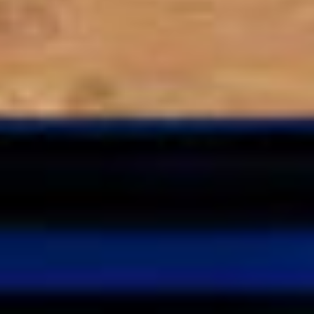
Chat
Poids < 4 kg
¼ mesure
Poids 4–6 kg
½ mesure
Poids > 6 kg
¾ mesure
Protocole recommandé :
Administrez pendant le repas
pour favoriser l'absorption. Respectez des cures de
3
semaines de prise, 1 semaine de pause
, puis renouvelez si
nécessaire. Privilégiez les changements de saison, les
périodes pré-vaccinales et les moments de stress.
Précaution :
En cas de maladie déclarée ou de doute sur
l'état de santé de votre animal, consultez votre vétérinaire
avant toute supplémentation. Il pourra vous conseiller sur les
modalités les mieux adaptées au profil de votre compagnon.