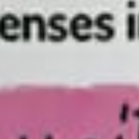
défenses
Que disent les études scientifiques sur l'immunité
du chien et du chat ?
Le système immunitaire des carnivores domestiques peut
être soutenu par plusieurs nutriments documentés en
immuno-nutrition vétérinaire : la
vitamine E
(Sheffy et al.,
AJVR 1979), les
oméga-3 EPA/DHA
(modulation de la
réponse inflammatoire), les
probiotiques
(axe intestin-
immunité), la
spiruline
(phycocyanine immunomodulatrice)
et les
bêta-glucanes
(activation des macrophages).
Sheffy B.E. & Schultz R.D. (1979)
— Influence of vitamin
E and selenium on immune response mechanisms.
Federation Proceedings, 38(7):2139-2143.
Stokes C. & Waly N. (2006)
— Mucosal defence along