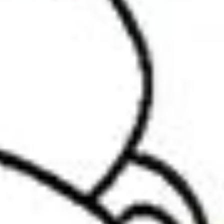
adaptogènes végétaux & probiotiques — une formule
complète pour soutenir les défenses de votre chien ou chat,
saison après saison.
Voir le produit
Composition complète
Comment bien choisir son complément immunité
?
1. Extraits titrés en principes actifs
— Privilégiez les
extraits titrés plutôt que de simples poudres. Un extrait
d'échinacée titré à 4% en échinacosides garantit une
efficacité reproductible.
2. Synergie des ingrédients
— L'immunité étant
multifactorielle, recherchez des formules associant
immunostimulants, antioxydants, probiotiques et