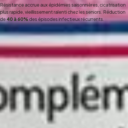
Résistance accrue aux épidémies saisonnières, cicatrisation
plus rapide, vieillissement ralenti chez les seniors. Réduction
de
40 à 60%
des épisodes infectieux récurrents.
Quelles associations synergiques privilégier ?
L'immunité étant étroitement liée à l'état de santé général,
Immunité peut être associé aux autres compléments de la
gamme :
Légèreté
— pour optimiser la flore intestinale, siège de
70% de l'immunité
Sérénité
— en cas de stress chronique affaiblissant les
défenses
Allure
— un pelage terne peut refléter une immunité
défaillante
Pureté
— pour un grand ménage avant de renforcer les