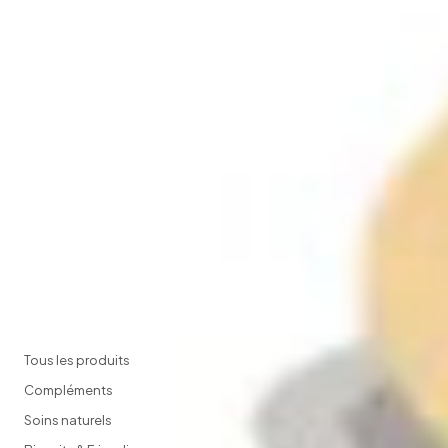
Faire le diagnostic gratuit
Casual
Pets
Compléments alimentaires naturels pour
chiens et chats. Fabriqués en Europe,
testés par Loki.
PRODUITS
Tous les produits
Compléments
Soins naturels