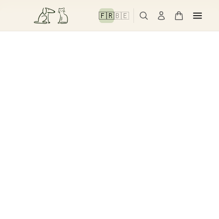
🇫🇷
🇧🇪
Information :
les contenus de cette page sont fournis à titre
informatif et ne remplacent pas l'avis d'un vétérinaire. En cas
de doute sur la santé de votre animal, consultez un
professionnel.
Accueil
Immunité & Défenses Naturelles
Immunité & Défenses
Naturelles
Accueil
›
Santé
›
Immunité & défenses naturelles
IMMUNITÉ
CHIEN & CHAT
Infections récurrentes, fatigue, récupération lente —