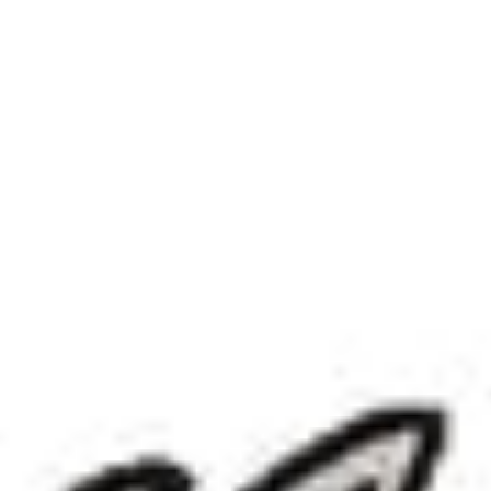
souvent discrets : fatigue inhabituelle, infections
récurrentes, cicatrisation lente, pelage terne.
Quels ingrédients naturels sont efficaces ?
Champignons immunomodulateurs
Shiitake (Lentinula edodes)
— riche en bêta-glucanes,
stimule la production de lymphocytes T et renforce la
réponse immunitaire cellulaire
Reishi (Ganoderma lucidum)
— module la réponse
inflammatoire et améliore la résistance au stress
Maitake (Grifola frondosa)
— ses polysaccharides
renforcent l'activité des macrophages
Superfruits antioxydants