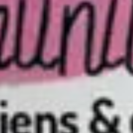
the gastrointestinal tract of cats and dogs.
Veterinary
Research, 37(3):281-293.
Schmitz S. & Suchodolski J. (2016)
— Understanding
the canine intestinal microbiota and its modification by
pro-, pre- and synbiotics.
Veterinary Medicine and
Science, 2(2):71-94.
Hayek M.G. et al. (2002)
— Dietary vitamin E improves
immune function in cats.
In: Recent Advances in Canine
and Feline Nutrition, vol. III.
WSAVA Global Nutrition Committee (2021)
—
Guidelines on selection of pet foods.
WSAVA.
Transparence éditoriale.
Les recommandations
CasualPets s'appuient sur les guidelines internationales de
nutrition animale (WSAVA, ESVCN), les avis de l'Anses pour le
marché français, et les méta-analyses publiées dans les
revues vétérinaires à comité de lecture (JAVMA, JVIM,