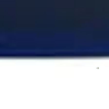
POUR ALLER PLUS LOIN
Articles connexes
Guides et conseils sur des sujets similaires
GUIDE
Guide Complet : Compléments Naturels pour
Chiens
Guide complet d'un vétérinaire sur les compléments
naturels pour chiens : articulations, digestio...