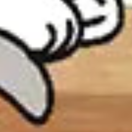
adaptogènes.
3. Forme galénique adaptée
— Les poudres à saupoudrer
sur l'alimentation offrent une meilleure biodisponibilité que
les comprimés.
4. Garanties qualité
— Certifications biologiques, analyses
de métaux lourds et traçabilité des ingrédients. Une
fabrication française offre de meilleures garanties de
contrôle.
5. Sans additifs controversés
— Évitez les colorants
artificiels, conservateurs chimiques ou édulcorants qui
pourraient perturber l'équilibre intestinal.
Quelle posologie et quel protocole suivre ?