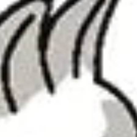
Baies de Goji
— concentrées en polyphénols et vitamine
C, protègent les cellules immunitaires du stress oxydatif
Acérola
— une des sources naturelles les plus riches en
vitamine C biodisponible (30× plus que l'orange)
Cranberry
— ses proanthocyanidines préviennent les
infections urinaires récurrentes
Adaptogènes végétaux
Échinacée (Echinacea purpurea)
— stimule la
phagocytose et la production d'interféron naturel
Astragale (Astragalus membranaceus)
— tonifie
l'énergie vitale et renforce l'immunité profonde
Curcuma (Curcuma longa)
— propriétés anti-
inflammatoires et immunomodulatrices puissantes
Vitamines et minéraux ciblés