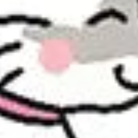
Sources
Nutriment
Rôle immunitaire
naturelles
Vitamine
Régule la réponse
Huile de foie de
D3
immunitaire adaptive
morue
Cofacteur de +300
Levure de bière,
Zinc
enzymes immunitaires
germe de blé
Antioxydant majeur,
Levure
Sélénium
protège les lymphocytes
sélénisée
Vitamine
Stabilise les membranes
Huile de germe
E
cellulaires immunitaires
de blé
Immunité — Défenses naturelles renforcées
Champignons immunomodulateurs, superfruits antioxydants,