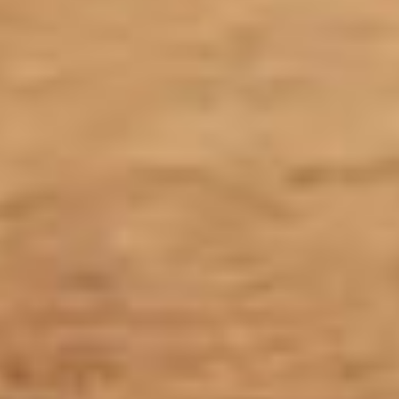
Chien
Petit (< 10 kg)
½ mesure
Moyen (10–25 kg)
1 mesure
Grand (> 25 kg)
1,5–2 mesures