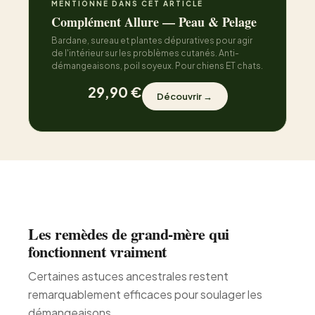
MENTIONNÉ DANS CET ARTICLE
Complément Allure — Peau & Pelage
Bardane, sureau et plantes dépuratives pour agir
de l'intérieur sur les problèmes cutanés. Anti-
démangeaisons, poil soyeux. Pour chiens ET chats.
29,90 €
Découvrir →
Les remèdes de grand-mère qui
fonctionnent vraiment
Certaines astuces ancestrales restent
remarquablement efficaces pour soulager les
démangeaisons.