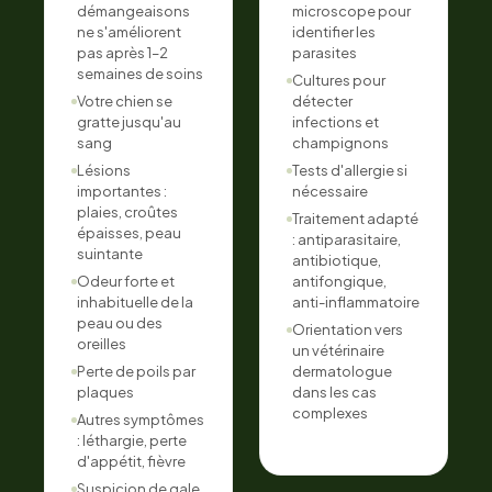
démangeaisons
microscope pour
ne s'améliorent
identifier les
pas après 1–2
parasites
semaines de soins
Cultures pour
Votre chien se
détecter
gratte jusqu'au
infections et
sang
champignons
Lésions
Tests d'allergie si
importantes :
nécessaire
plaies, croûtes
Traitement adapté
épaisses, peau
: antiparasitaire,
suintante
antibiotique,
Odeur forte et
antifongique,
inhabituelle de la
anti-inflammatoire
peau ou des
Orientation vers
oreilles
un vétérinaire
Perte de poils par
dermatologue
plaques
dans les cas
complexes
Autres symptômes
: léthargie, perte
d'appétit, fièvre
Suspicion de gale