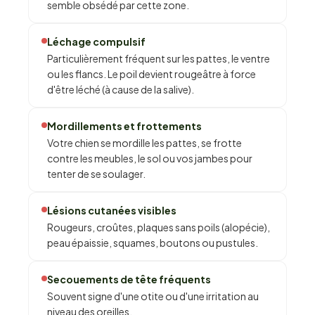
semble obsédé par cette zone.
Léchage compulsif
Particulièrement fréquent sur les pattes, le ventre
ou les flancs. Le poil devient rougeâtre à force
d'être léché (à cause de la salive).
Mordillements et frottements
Votre chien se mordille les pattes, se frotte
contre les meubles, le sol ou vos jambes pour
tenter de se soulager.
Lésions cutanées visibles
Rougeurs, croûtes, plaques sans poils (alopécie),
peau épaissie, squames, boutons ou pustules.
Secouements de tête fréquents
Souvent signe d'une otite ou d'une irritation au
niveau des oreilles.