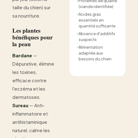
Protéines de qualité
(viande identifiée)
taille du chien) sur
Acides gras
sa nourriture.
essentiels en
quantité suffisante
Les plantes
Absence d'additifs
bénéfiques pour
suspects
la peau
Alimentation
adaptée aux
Bardane
—
besoins du chien
Dépurative, élimine
les toxines,
efficace contre
l'eczéma et les
dermatoses.
Sureau
— Anti-
inflammatoire et
antihistaminique
naturel, calme les