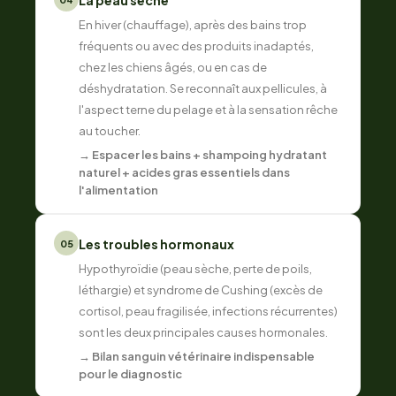
La peau sèche
En hiver (chauffage), après des bains trop
fréquents ou avec des produits inadaptés,
chez les chiens âgés, ou en cas de
déshydratation. Se reconnaît aux pellicules, à
l'aspect terne du pelage et à la sensation rêche
au toucher.
→ Espacer les bains + shampoing hydratant
naturel + acides gras essentiels dans
l'alimentation
Les troubles hormonaux
05
Hypothyroïdie (peau sèche, perte de poils,
léthargie) et syndrome de Cushing (excès de
cortisol, peau fragilisée, infections récurrentes)
sont les deux principales causes hormonales.
→ Bilan sanguin vétérinaire indispensable
pour le diagnostic