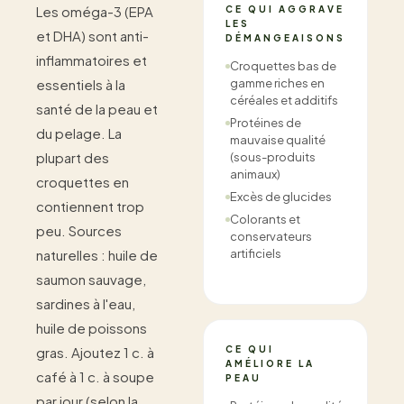
Les oméga-3 (EPA
CE QUI AGGRAVE
LES
et DHA) sont anti-
DÉMANGEAISONS
inflammatoires et
Croquettes bas de
essentiels à la
gamme riches en
céréales et additifs
santé de la peau et
Protéines de
du pelage. La
mauvaise qualité
plupart des
(sous-produits
animaux)
croquettes en
Excès de glucides
contiennent trop
Colorants et
peu. Sources
conservateurs
naturelles : huile de
artificiels
saumon sauvage,
sardines à l'eau,
huile de poissons
gras. Ajoutez 1 c. à
CE QUI
AMÉLIORE LA
café à 1 c. à soupe
PEAU
par jour (selon la