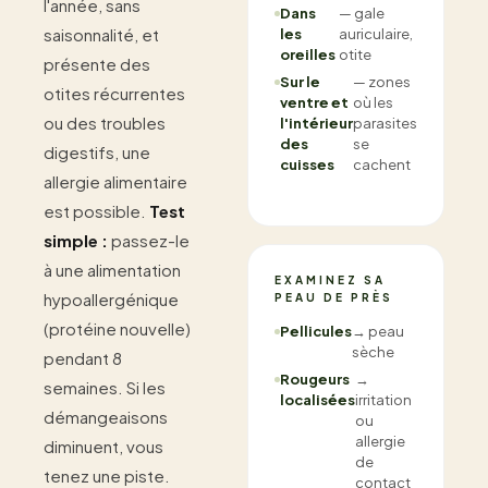
l'année, sans
Dans
— gale
saisonnalité, et
les
auriculaire,
oreilles
otite
présente des
Sur le
— zones
otites récurrentes
ventre et
où les
ou des troubles
l'intérieur
parasites
des
se
digestifs, une
cuisses
cachent
allergie alimentaire
est possible.
Test
simple :
passez-le
à une alimentation
EXAMINEZ SA
hypoallergénique
PEAU DE PRÈS
(protéine nouvelle)
Pellicules
→ peau
sèche
pendant 8
Rougeurs
→
semaines. Si les
localisées
irritation
démangeaisons
ou
allergie
diminuent, vous
de
tenez une piste.
contact