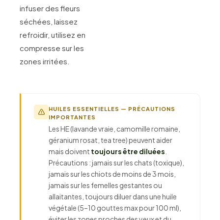
infuser des fleurs
séchées, laissez
refroidir, utilisez en
compresse sur les
zones irritées.
HUILES ESSENTIELLES — PRÉCAUTIONS
IMPORTANTES
Les HE (lavande vraie, camomille romaine,
géranium rosat, tea tree) peuvent aider
mais doivent
toujours être diluées
.
Précautions : jamais sur les chats (toxique),
jamais sur les chiots de moins de 3 mois,
jamais sur les femelles gestantes ou
allaitantes, toujours diluer dans une huile
végétale (5–10 gouttes max pour 100 ml),
éviter les zones proches des yeux et du