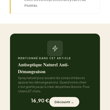
museau.
MENTIONNÉ DANS CET ARTICLE
Antiseptique Naturel Anti-
Démangeaison
Spray naturel pour assainir les zones irritées et
apaiser les démangeaisons. Quand votre chien
s'est gratté jusqu'à créer de petites lésions. Pour
chiens ET chats.
16,90 €
Découvrir →