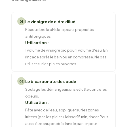
Le vinaigre de cidre dilué
01
Rééquilibre le pH de la peau, propriétés
antifongiques.
Utilisation :
1 volume de vinaigre bio pour 1 volume d'eau. En
rinçage après le bain ou en compresse. Ne pas
utiliser sur les plaies ouvertes.
Le bicarbonate de soude
02
Soulage les démangeaisons et lutte contre les
odeurs.
Utilisation :
Pâte avec de l'eau, appliquer sur les zones
irritées (pas les plaies), laisser 15 min, rincer. Peut
aussi être saupoudré dans le panier pour