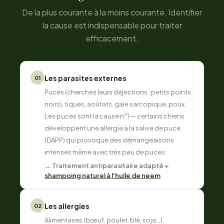
De la plus courante à la moins courante. Identifier
la cause est indispensable pour traiter
efficacement.
Les parasites externes
01
Puces (cherchez leurs déjections : petits points
noirs), tiques, aoûtats, gale sarcopique, poux.
Les puces sont la cause n°1 — certains chiens
développent une allergie à la salive de puce
(DAPP) qui provoque des démangeaisons
intenses même avec très peu de puces.
→ Traitement antiparasitaire adapté +
shampoing naturel à l'huile de neem
Les allergies
02
Alimentaires (bœuf, poulet, blé, soja...),