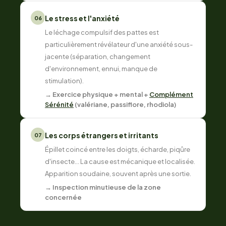
Le stress et l'anxiété
06
Le léchage compulsif des pattes est
particulièrement révélateur d'une anxiété sous-
jacente (séparation, changement
d'environnement, ennui, manque de
stimulation).
→ Exercice physique + mental +
Complément
Sérénité
(valériane, passiflore, rhodiola)
Les corps étrangers et irritants
07
Épillet coincé entre les doigts, écharde, piqûre
d'insecte... La cause est mécanique et localisée.
Apparition soudaine, souvent après une sortie.
→ Inspection minutieuse de la zone
concernée