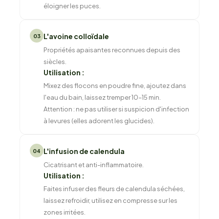
éloigner les puces.
L'avoine colloïdale
03
Propriétés apaisantes reconnues depuis des
siècles.
Utilisation :
Mixez des flocons en poudre fine, ajoutez dans
l'eau du bain, laissez tremper 10–15 min.
Attention : ne pas utiliser si suspicion d'infection
à levures (elles adorent les glucides).
L'infusion de calendula
04
Cicatrisant et anti-inflammatoire.
Utilisation :
Faites infuser des fleurs de calendula séchées,
laissez refroidir, utilisez en compresse sur les
zones irritées.