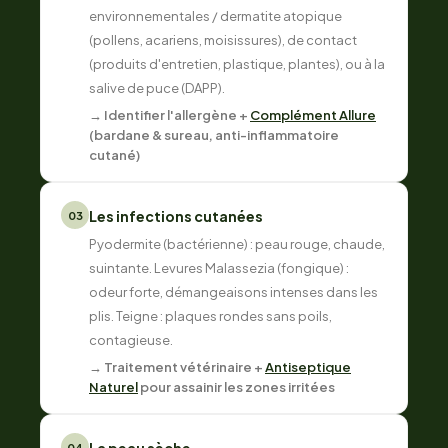
environnementales / dermatite atopique
(pollens, acariens, moisissures), de contact
(produits d'entretien, plastique, plantes), ou à la
salive de puce (DAPP).
→ Identifier l'allergène +
Complément Allure
(bardane & sureau, anti-inflammatoire
cutané)
Les infections cutanées
03
Pyodermite (bactérienne) : peau rouge, chaude,
suintante. Levures Malassezia (fongique) :
odeur forte, démangeaisons intenses dans les
plis. Teigne : plaques rondes sans poils,
contagieuse.
→ Traitement vétérinaire +
Antiseptique
Naturel
pour assainir les zones irritées
04