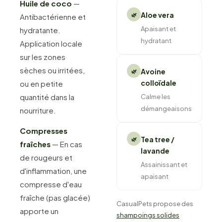
Huile de coco
—
Aloe vera
🌿
Antibactérienne et
Apaisant et
hydratante.
hydratant
Application locale
sur les zones
sèches ou irritées,
Avoine
🌿
colloïdale
ou en petite
quantité dans la
Calme les
démangeaisons
nourriture.
Compresses
Tea tree /
🌿
fraîches
— En cas
lavande
de rougeurs et
Assainissant et
d'inflammation, une
apaisant
compresse d'eau
fraîche (pas glacée)
CasualPets propose des
apporte un
shampoings solides