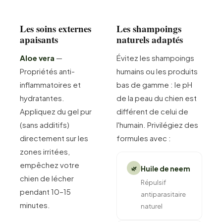
Les soins externes
Les shampoings
apaisants
naturels adaptés
Aloe vera
—
Évitez les shampoings
Propriétés anti-
humains ou les produits
inflammatoires et
bas de gamme : le pH
hydratantes.
de la peau du chien est
Appliquez du gel pur
différent de celui de
(sans additifs)
l'humain. Privilégiez des
directement sur les
formules avec :
zones irritées,
empêchez votre
Huile de neem
🌿
chien de lécher
Répulsif
pendant 10–15
antiparasitaire
minutes.
naturel