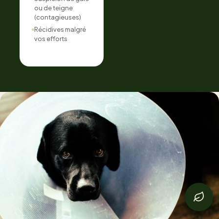
ou de teigne
(contagieuses)
Récidives malgré
vos efforts